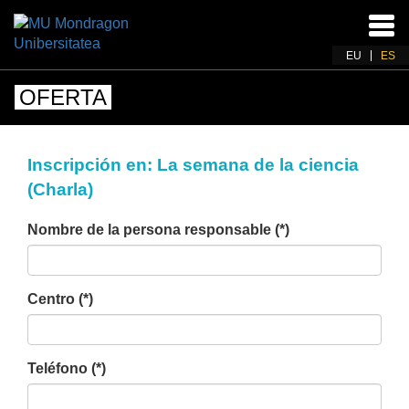
Acti
nav
EU
ES
OFERTA
Inscripción en: La semana de la ciencia
(Charla)
Nombre de la persona responsable (*)
Centro (*)
Teléfono (*)