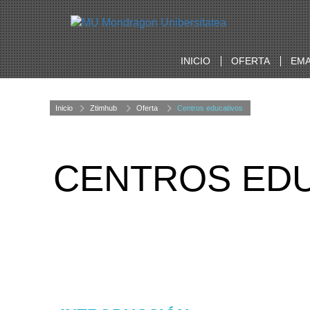
INICIO
OFERTA
EMA
Inicio
Ztimhub
Oferta
Centros educativos
CENTROS ED