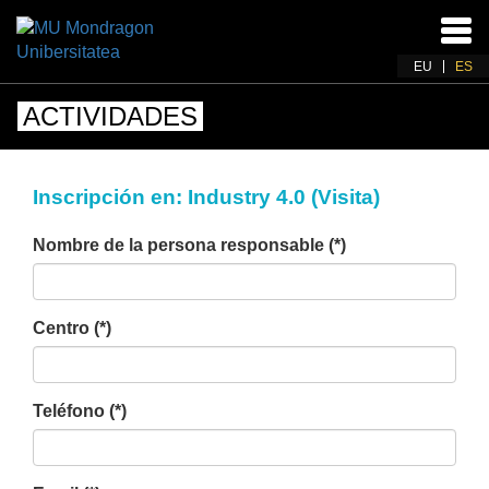
Acti
nav
EU
ES
ACTIVIDADES
Inscripción en: Industry 4.0 (Visita)
Nombre de la persona responsable (*)
Centro (*)
Teléfono (*)